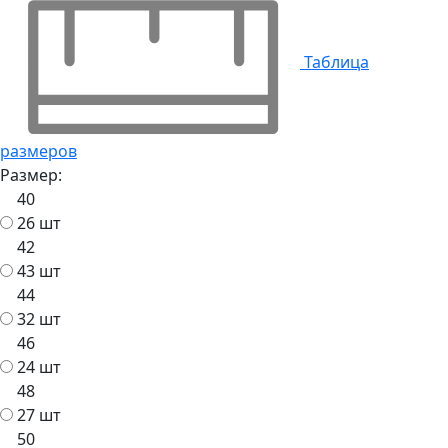
Таблица
размеров
Размер:
40
26 шт
42
43 шт
44
32 шт
46
24 шт
48
27 шт
50